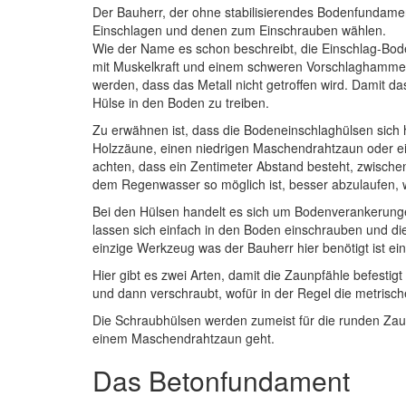
Der Bauherr, der ohne stabilisierendes Bodenfundam
Einschlagen und denen zum Einschrauben wählen.
Wie der Name es schon beschreibt, die Einschlag-Bode
mit Muskelkraft und einem schweren Vorschlaghammer
werden, dass das Metall nicht getroffen wird. Damit das
Hülse in den Boden zu treiben.
Zu erwähnen ist, dass die Bodeneinschlaghülsen sich h
Holzzäune, einen niedrigen Maschendrahtzaun oder ein
achten, dass ein Zentimeter Abstand besteht, zwische
dem Regenwasser so möglich ist, besser abzulaufen, wo
Bei den Hülsen handelt es sich um Bodenverankerungen
lassen sich einfach in den Boden einschrauben und die
einzige Werkzeug was der Bauherr hier benötigt ist ei
Hier gibt es zwei Arten, damit die Zaunpfähle befesti
und dann verschraubt, wofür in der Regel die metrisch
Die Schraubhülsen werden zumeist für die runden Za
einem Maschendrahtzaun geht.
Das Betonfundament