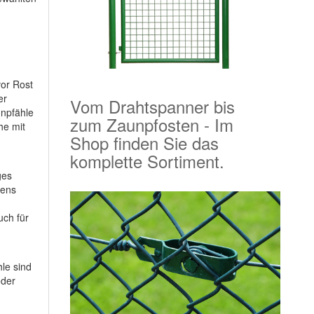
vor Rost
er
Vom Drahtspanner bis
unpfähle
zum Zaunpfosten - Im
he mit
Shop finden Sie das
komplette Sortiment.
ges
tens
uch für
le sind
oder