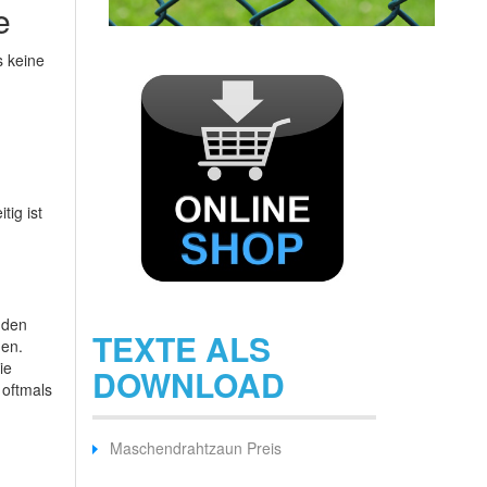
e
s keine
tig ist
 den
TEXTE ALS
hen.
ie
DOWNLOAD
 oftmals
Maschendrahtzaun Preis