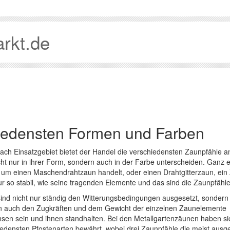
rkt.de
hiedensten Formen und Farben
ch Einsatzgebiet bietet der Handel die verschiedensten Zaunpfähle an
cht nur in ihrer Form, sondern auch in der Farbe unterscheiden. Ganz e
 um einen Maschendrahtzaun handelt, oder einen Drahtgitterzaun, ein 
ur so stabil, wie seine tragenden Elemente und das sind die Zaunpfähle
sind nicht nur ständig den Witterungsbedingungen ausgesetzt, sondern 
 auch den Zugkräften und dem Gewicht der einzelnen Zaunelemente
sen sein und ihnen standhalten. Bei den Metallgartenzäunen haben si
iedensten Pfostenarten bewährt, wobei drei Zaunpfähle die meist ausg