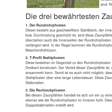
sind: R
Die drei bewährtesten Za
1. Der Rundrohrpfosten
Dieser besteht aus geschweißtem Stahlblech, der innen
bzw. Durchrostung geschützt ist, sind diese Zaunpfähle 
überziehen auch die Innenseiten der Rundrohrpfosten m
verlängert wird. In der Regel kommen die Rundrohrpfo
Maschendrahtzaun.
2. T-Profil Stahlpfosten
Diese bestehen im Gegenteil zu den Rundrohrpfosten a
Dreikant konstruiert. Der Vorteil dieser Zaunpfähle i
ansammeln kann. Somit ist es auch nicht möglich, dass
Stahlpfosten über eine lange Lebensdauer. Diese Zaun
Stabmatten.
3. Die Rechteckpfosten
Bei diesen Zaunpfählen handelt es sich um ein zu ei
ebenso wie die Rundrohrpfosten im Inneren hohl. Di
Doppelstabmatten erstellt wird.