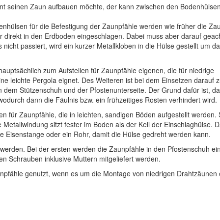
ent seinen Zaun aufbauen möchte, der kann zwischen den Bodenhülse
nhülsen für die Befestigung der Zaunpfähle werden wie früher die Za
 direkt in den Erdboden eingeschlagen. Dabei muss aber darauf geac
 nicht passiert, wird ein kurzer Metallkloben in die Hülse gestellt um d
auptsächlich zum Aufstellen für Zaunpfähle eigenen, die für niedrige
e leichte Pergola eignet. Des Weiteren ist bei dem Einsetzen darauf 
n dem Stützenschuh und der Pfostenunterseite. Der Grund dafür ist, d
durch dann die Fäulnis bzw. ein frühzeitiges Rosten verhindert wird.
 für Zaunpfähle, die in leichten, sandigen Böden aufgestellt werden. 
 Metallwindung sitzt fester im Boden als der Keil der Einschlaghülse. 
ne Eisenstange oder ein Rohr, damit die Hülse gedreht werden kann.
gt werden. Bei der ersten werden die Zaunpfähle in den Pfostenschuh ei
en Schrauben inklusive Muttern mitgeliefert werden.
unpfähle genutzt, wenn es um die Montage von niedrigen Drahtzäunen 