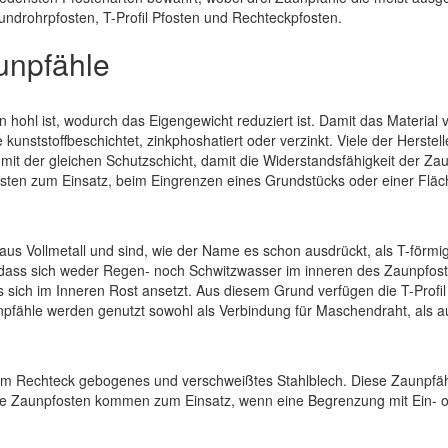
undrohrpfosten, T-Profil Pfosten und Rechteckpfosten.
unpfähle
 hohl ist, wodurch das Eigengewicht reduziert ist. Damit das Material 
kunststoffbeschichtet, zinkphoshatiert oder verzinkt. Viele der Herstell
it der gleichen Schutzschicht, damit die Widerstandsfähigkeit der Za
sten zum Einsatz, beim Eingrenzen eines Grundstücks oder einer Fläc
us Vollmetall und sind, wie der Name es schon ausdrückt, als T-förmi
st, dass sich weder Regen- noch Schwitzwasser im inneren des Zaunpfos
 sich im Inneren Rost ansetzt. Aus diesem Grund verfügen die T-Profil
pfähle werden genutzt sowohl als Verbindung für Maschendraht, als a
nem Rechteck gebogenes und verschweißtes Stahlblech. Diese Zaunpfäh
ese Zaunpfosten kommen zum Einsatz, wenn eine Begrenzung mit Ein- 