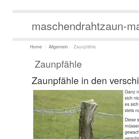
maschendrahtzaun-ma
Home
Allgemein
Zaunpfähle
Zaunpfähle
Zaunpfähle in den versc
Ganz na
sich ni
es sich
stets n
Diese 
müssen
gewach
versch