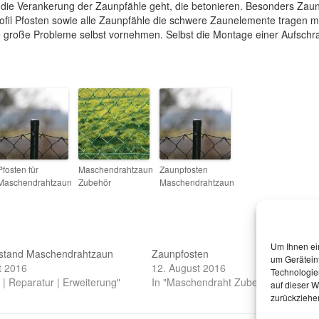
m die Verankerung der Zaunpfähle geht, die betonieren. Besonders Zau
ofil Pfosten sowie alle Zaunpfähle die schwere Zaunelemente tragen 
ne große Probleme selbst vornehmen. Selbst die Montage einer Aufschr
Pfosten für
Maschendrahtzaun
Zaunpfosten
Maschendrahtzaun
Zubehör
Maschendrahtzaun
Um Ihnen ei
stand Maschendrahtzaun
Zaunpfosten
um Gerätein
t 2016
12. August 2016
Technologie
 | Reparatur | Erweiterung"
In "Maschendraht Zubehör"
auf dieser W
zurückziehe