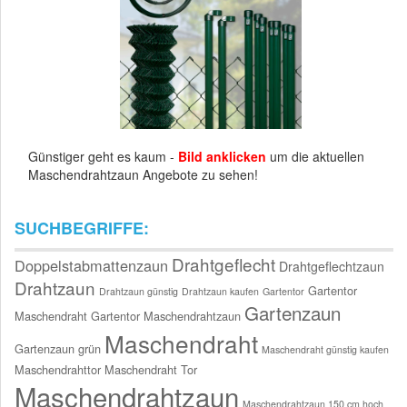
Günstiger geht es kaum -
Bild anklicken
um die aktuellen
Maschendrahtzaun Angebote zu sehen!
SUCHBEGRIFFE:
Drahtgeflecht
Doppelstabmattenzaun
Drahtgeflechtzaun
Drahtzaun
Gartentor
Drahtzaun günstig
Drahtzaun kaufen
Gartentor
Gartenzaun
Maschendraht
Gartentor Maschendrahtzaun
Maschendraht
Gartenzaun grün
Maschendraht günstig kaufen
Maschendrahttor
Maschendraht Tor
Maschendrahtzaun
Maschendrahtzaun 150 cm hoch