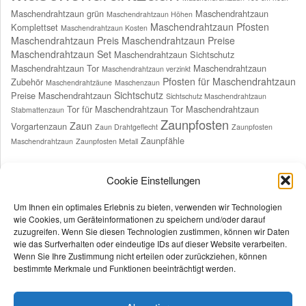
Maschendrahtzaun grün
Maschendrahtzaun
Maschendrahtzaun Höhen
Maschendrahtzaun Pfosten
Komplettset
Maschendrahtzaun Kosten
Maschendrahtzaun Preis
Maschendrahtzaun Preise
Maschendrahtzaun Set
Maschendrahtzaun Sichtschutz
Maschendrahtzaun Tor
Maschendrahtzaun
Maschendrahtzaun verzinkt
Pfosten für Maschendrahtzaun
Zubehör
Maschendrahtzäune
Maschenzaun
Sichtschutz
Preise Maschendrahtzaun
Sichtschutz Maschendrahtzaun
Tor für Maschendrahtzaun
Tor Maschendrahtzaun
Stabmattenzaun
Zaunpfosten
Zaun
Vorgartenzaun
Zaun Drahtgeflecht
Zaunpfosten
Zaunpfähle
Maschendrahtzaun
Zaunpfosten Metall
KATEGORIEN
Cookie Einstellungen
Um Ihnen ein optimales Erlebnis zu bieten, verwenden wir Technologien
Allgemein
wie Cookies, um Geräteinformationen zu speichern und/oder darauf
Aufbau | Reparatur | Erweiterung
zuzugreifen. Wenn Sie diesen Technologien zustimmen, können wir Daten
Doppelstabmattenzaun
Gartentore
wie das Surfverhalten oder eindeutige IDs auf dieser Website verarbeiten.
Maschendraht Zubehör
Wenn Sie Ihre Zustimmung nicht erteilen oder zurückziehen, können
Maschendrahtzaun
bestimmte Merkmale und Funktionen beeinträchtigt werden.