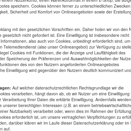
n einem Nutzerkonto, einen Warenkorbinhalt in einem E-Shop, die aufg
botes speichern. Cookies können ferner zu unterschiedlichen Zwecken
gkeit, Sicherheit und Komfort von Onlineangeboten sowie der Erstellun
nklang mit den gesetzlichen Vorschriften ein. Daher holen wir von den 
esetzlich nicht gefordert ist. Eine Einwilligung ist insbesondere nicht
nformationen, also auch von Cookies, unbedingt erforderlich sind, u
 Telemediendienst (also unser Onlineangebot) zur Verfügung zu stell
egel Cookies mit Funktionen, die der Anzeige und Lauffähigkeit des
 der Speicherung der Präferenzen und Auswahlmöglichkeiten der Nutze
enfunktionen des von den Nutzern angeforderten Onlineangebotes
 Einwilligung wird gegenüber den Nutzern deutlich kommuniziert und
lagen:
Auf welcher datenschutzrechtlichen Rechtsgrundlage wir die
ies verarbeiten, hängt davon ab, ob wir Nutzer um eine Einwilligung b
er Verarbeitung Ihrer Daten die erklärte Einwilligung. Andernfalls werden
 unserer berechtigten Interessen (z.B. an einem betriebswirtschaftlic
ner Nutzbarkeit) verarbeitet oder, wenn dies im Rahmen der Erfüllun
ookies erforderlich ist, um unsere vertraglichen Verpflichtungen zu erfül
den, darüber klären wir im Laufe dieser Datenschutzerklärung oder i
n auf.