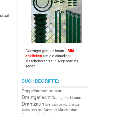
st auf
Günstiger geht es kaum -
Bild
anklicken
um die aktuellen
Maschendrahtzaun Angebote zu
sehen!
SUCHBEGRIFFE:
Doppelstabmattenzaun
Drahtgeflecht
Drahtgeflechtzaun
Drahtzaun
Drahtzaun günstig
Drahtzaun
Gartentor Maschendraht
kaufen
Gartentor