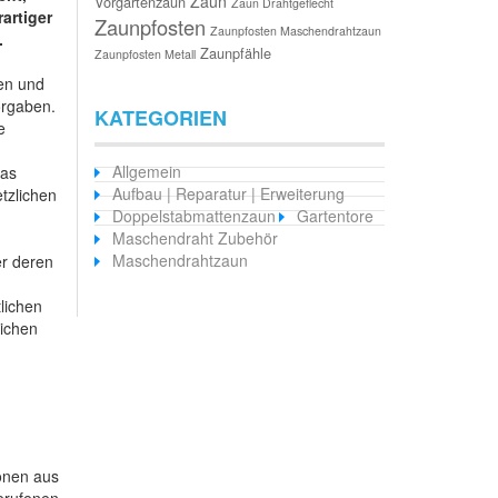
Zaun
Vorgartenzaun
Zaun Drahtgeflecht
artiger
Zaunpfosten
Zaunpfosten Maschendrahtzaun
.
Zaunpfähle
Zaunpfosten Metall
den und
orgaben.
KATEGORIEN
e
Allgemein
das
Aufbau | Reparatur | Erweiterung
tzlichen
Doppelstabmattenzaun
Gartentore
Maschendraht Zubehör
Maschendrahtzaun
er deren
lichen
lichen
ionen aus