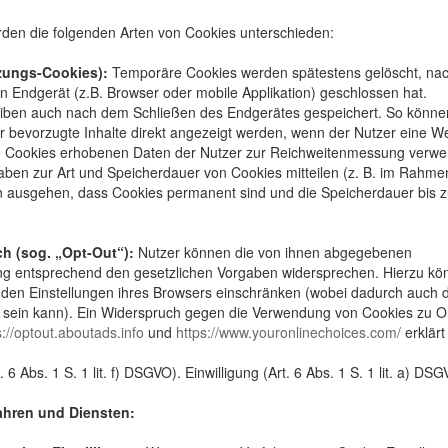
rden die folgenden Arten von Cookies unterschieden:
zungs-Cookies):
Temporäre Cookies werden spätestens gelöscht, n
n Endgerät (z.B. Browser oder mobile Applikation) geschlossen hat.
iben auch nach dem Schließen des Endgerätes gespeichert. So könne
er bevorzugte Inhalte direkt angezeigt werden, wenn der Nutzer eine W
on Cookies erhobenen Daten der Nutzer zur Reichweitenmessung verwe
gaben zur Art und Speicherdauer von Cookies mitteilen (z. B. im Rahme
von ausgehen, dass Cookies permanent sind und die Speicherdauer bis z
h (sog. „Opt-Out“):
Nutzer können die von ihnen abgegebenen
tung entsprechend den gesetzlichen Vorgaben widersprechen. Hierzu k
den Einstellungen ihres Browsers einschränken (wobei dadurch auch d
t sein kann). Ein Widerspruch gegen die Verwendung von Cookies zu O
s://optout.aboutads.info
und
https://www.youronlinechoices.com/
erklärt
 6 Abs. 1 S. 1 lit. f) DSGVO). Einwilligung (Art. 6 Abs. 1 S. 1 lit. a) DSG
ahren und Diensten: