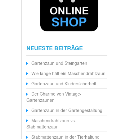
NEUESTE BEITRÄGE
Gartenzaun und Steingarten
Wie lange hält ein Maschendrahtzaun
Gartenzaun und Kindersicherheit
Der Charme von Vintage-
Gartenzäunen
Gartenzaun in der Gartengestaltung
Maschendrahtzaun vs.
Stabmattenzaun
Stabmattenzaun in der Tierhaltung