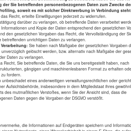
ng der Sie betreffenden personenbezogenen Daten zum Zwecke der
rofiling, soweit es mit solcher Direktwerbung in Verbindung steht
das Recht, erteilte Einwilligungen jederzeit zu widerrufen.
tätigung darüber zu verlangen, ob betreffende Daten verarbeitet wer
e Informationen und Kopie der Daten entsprechend den gesetzlichen V
d den gesetzlichen Vorgaben das Recht, die Vervollständigung der Si
e betreffenden unrichtigen Daten zu verlangen.
Verarbeitung:
Sie haben nach Maßgabe der gesetzlichen Vorgaben 
n unverzüglich gelöscht werden, bzw. alternativ nach Maßgabe der gese
der Daten zu verlangen.
 Recht, Sie betreffende Daten, die Sie uns bereitgestellt haben, nach
rukturierten, gängigen und maschinenlesbaren Format zu erhalten od
 zu fordern.
 unbeschadet eines anderweitigen verwaltungsrechtlichen oder gericht
er Aufsichtsbehörde, insbesondere in dem Mitgliedstaat ihres gewöhn
Orts des mutmaßlichen Verstoßes, wenn Sie der Ansicht sind, dass die
zogenen Daten gegen die Vorgaben der DSGVO verstößt.
hervermerke, die Informationen auf Endgeräten speichern und Informat