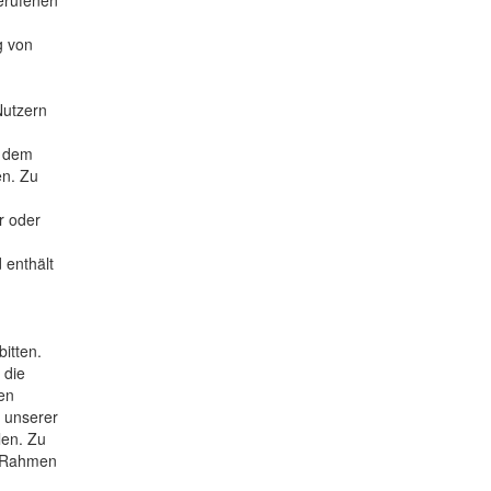
erufenen
g von
Nutzern
m dem
en. Zu
r oder
 enthält
itten.
 die
hen
g unserer
len. Zu
m Rahmen