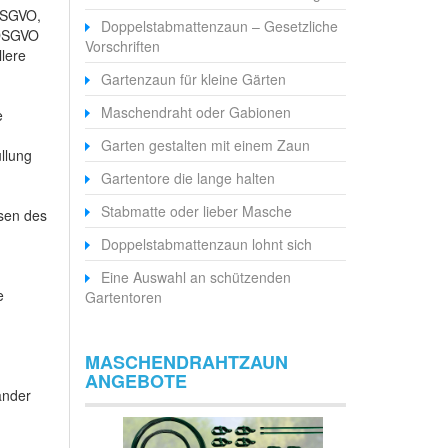
 DSGVO,
Doppelstabmattenzaun – Gesetzliche
 DSGVO
Vorschriften
llere
Gartenzaun für kleine Gärten
Maschendraht oder Gabionen
e
Garten gestalten mit einem Zaun
üllung
Gartentore die lange halten
Stabmatte oder lieber Masche
ssen des
Doppelstabmattenzaun lohnt sich
Eine Auswahl an schützenden
e
Gartentoren
MASCHENDRAHTZAUN
ANGEBOTE
änder