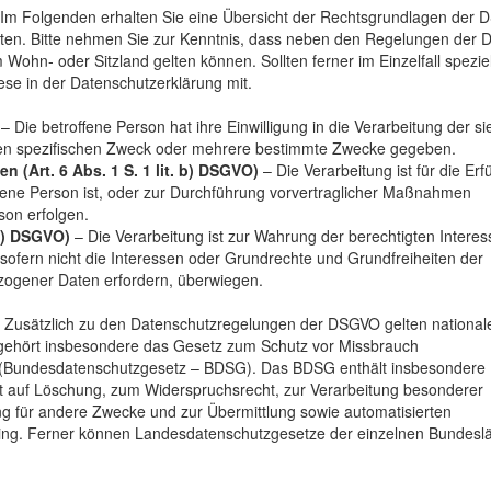
Im Folgenden erhalten Sie eine Übersicht der Rechtsgrundlagen der
iten. Bitte nehmen Sie zur Kenntnis, dass neben den Regelungen der
ohn- oder Sitzland gelten können. Sollten ferner im Einzelfall spezie
ese in der Datenschutzerklärung mit.
– Die betroffene Person hat ihre Einwilligung in die Verarbeitung der si
en spezifischen Zweck oder mehrere bestimmte Zwecke gegeben.
n (Art. 6 Abs. 1 S. 1 lit. b) DSGVO)
– Die Verarbeitung ist für die Erf
offene Person ist, oder zur Durchführung vorvertraglicher Maßnahmen
son erfolgen.
 f) DSGVO)
– Die Verarbeitung ist zur Wahrung der berechtigten Intere
, sofern nicht die Interessen oder Grundrechte und Grundfreiheiten der
zogener Daten erfordern, überwiegen.
:
Zusätzlich zu den Datenschutzregelungen der DSGVO gelten national
gehört insbesondere das Gesetz zum Schutz vor Missbrauch
 (Bundesdatenschutzgesetz – BDSG). Das BDSG enthält insbesondere
t auf Löschung, zum Widerspruchsrecht, zur Verarbeitung besonderer
g für andere Zwecke und zur Übermittlung sowie automatisierten
ofiling. Ferner können Landesdatenschutzgesetze der einzelnen Bundesl