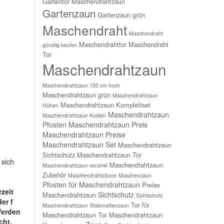
Gartentor Maschendrahtzaun
Gartenzaun
Gartenzaun grün
Maschendraht
Maschendraht
Maschendrahttor
Maschendraht
günstig kaufen
Tor
Maschendrahtzaun
Maschendrahtzaun 150 cm hoch
Maschendrahtzaun grün
Maschendrahtzaun
Maschendrahtzaun Komplettset
Höhen
Maschendrahtzaun
Maschendrahtzaun Kosten
Pfosten
Maschendrahtzaun Preis
Maschendrahtzaun Preise
Maschendrahtzaun Set
Maschendrahtzaun
Sichtschutz
Maschendrahtzaun Tor
 sich
Maschendrahtzaun
Maschendrahtzaun verzinkt
Zubehör
Maschendrahtzäune
Maschenzaun
Pfosten für Maschendrahtzaun
Preise
zeit
Sichtschutz
Maschendrahtzaun
Sichtschutz
er f
Tor für
Maschendrahtzaun
Stabmattenzaun
Werden
Maschendrahtzaun
Tor Maschendrahtzaun
cht,