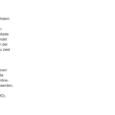
achdem
n
ebsite
ndet
n der
u zwei
önnen
ie
nline-
 werden.
VO).