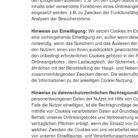
den Endgeräten auslesen. Z.B. um den Login-Status i
Inhalte oder verwendete Funktionen eines Onlineange
eingesetzt werden, z.B. zu Zwecken der Funktionsfähi
Analysen der Besucherströme.
Hinweise zur Einwilligung:
Wir setzen Cookies im Ei
eine vorhergehende Einwilligung ein, außer wenn diese g
notwendig, wenn das Speichern und das Auslesen der I
den Nutzern einen von ihnen ausdrücklich gewünschten
den unbedingt erforderlichen Cookies gehören in der R
Onlineangebotes , dem Lastausgleich, der Sicherheit,
ähnlichen mit der Bereitstellung der Haupt- und Neb
zusammenhängenden Zwecken dienen. Die widerrufliche
die Informationen zu der jeweiligen Cookie-Nutzung.
Hinweise zu datenschutzrechtlichen Rechtsgrund
personenbezogenen Daten der Nutzer mit Hilfe von Cook
Falls die Nutzer einwilligen, ist die Rechtsgrundlage d
mithilfe von Cookies verarbeiteten Daten auf Grundlage
Betrieb unseres Onlineangebotes und Verbesserung sei
vertraglichen Pflichten erfolgt, wenn der Einsatz von C
welchen Zwecken die Cookies von uns verarbeitet wer
von unseren Einwilligungs- und Verarbeitungsprozesse