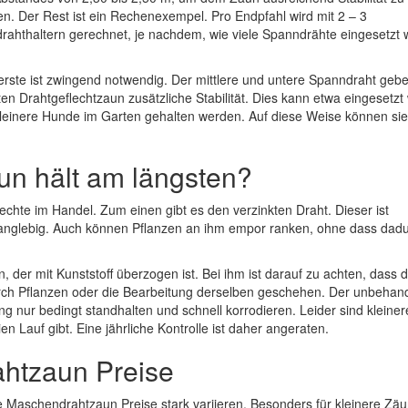
en. Der Rest ist ein Rechenexempel. Pro Endpfahl wird mit 2 – 3
rahthaltern gerechnet, je nachdem, wie viele Spanndrähte eingesetzt
erste ist zwingend notwendig. Der mittlere und untere Spanndraht ge
n Drahtgeflechtzaun zusätzliche Stabilität. Dies kann etwa eingesetzt
leinere Hunde im Garten gehalten werden. Auf diese Weise können si
n hält am längsten?
chte im Handel. Zum einen gibt es den verzinkten Draht. Dieser ist
langlebig. Auch können Pflanzen an ihm empor ranken, ohne dass dad
 der mit Kunststoff überzogen ist. Bei ihm ist darauf zu achten, dass 
urch Pflanzen oder die Bearbeitung derselben geschehen. Der unbehan
 nur bedingt standhalten und schnell korrodieren. Leider sind kleiner
n Lauf gibt. Eine jährliche Kontrolle ist daher angeraten.
ahtzaun Preise
 Maschendrahtzaun Preise stark variieren. Besonders für kleinere Zäun