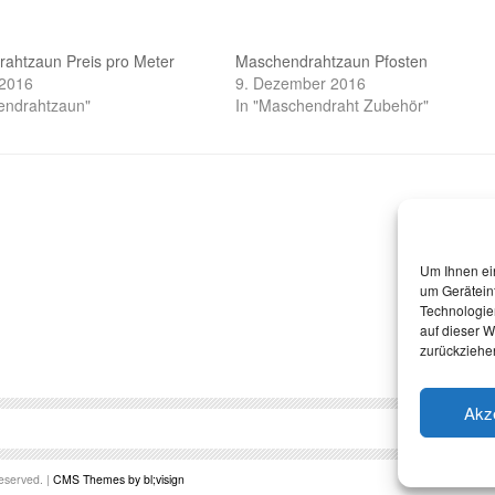
ahtzaun Preis pro Meter
Maschendrahtzaun Pfosten
 2016
9. Dezember 2016
endrahtzaun"
In "Maschendraht Zubehör"
Um Ihnen ei
um Gerätein
Technologie
auf dieser W
zurückziehe
Akz
eserved. |
CMS Themes by bl;visign