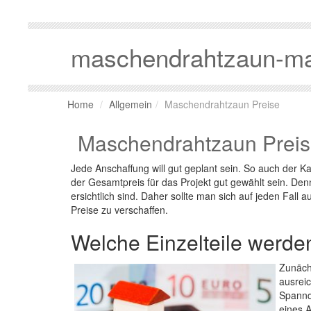
maschendrahtzaun-ma
Home
Allgemein
Maschendrahtzaun Preise
Maschendrahtzaun Prei
Jede Anschaffung will gut geplant sein. So auch der
der Gesamtpreis für das Projekt gut gewählt sein. Denn
ersichtlich sind. Daher sollte man sich auf jeden Fall
Preise zu verschaffen.
Welche Einzelteile werde
Zunäch
ausrei
Spanndr
eines 