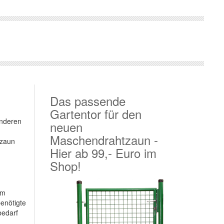
Das passende
Gartentor für den
anderen
neuen
Maschendrahtzaun -
tzaun
Hier ab 99,- Euro im
Shop!
um
enötigte
bedarf