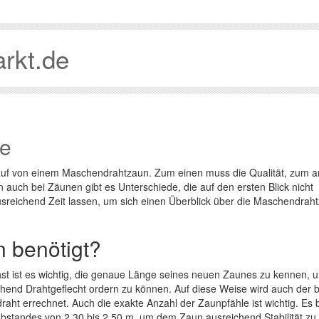
rkt.de
se
 Kauf von einem Maschendrahtzaun. Zum einen muss die Qualität, zum 
 auch bei Zäunen gibt es Unterschiede, die auf den ersten Blick nicht
 ausreichend Zeit lassen, um sich einen Überblick über die Maschendrah
n benötigt?
st ist es wichtig, die genaue Länge seines neuen Zaunes zu kennen, 
chend Drahtgeflecht ordern zu können. Auf diese Weise wird auch der b
aht errechnet. Auch die exakte Anzahl der Zaunpfähle ist wichtig. Es 
Abstandes von 2,30 bis 2,50 m, um dem Zaun ausreichend Stabilität zu