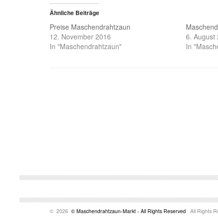
Ähnliche Beiträge
Preise Maschendrahtzaun
Maschendr
12. November 2016
6. August
In "Maschendrahtzaun"
In "Masch
© 2026
© Maschendrahtzaun-Markt - All Rights Reserved
All Rights R