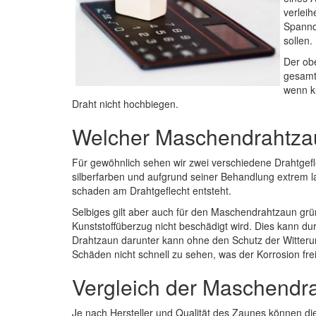
verleih
Spannd
sollen.
Der ob
gesamte
wenn k
Draht nicht hochbiegen.
Welcher Maschendrahtzau
Für gewöhnlich sehen wir zwei verschiedene Drahtgefle
silberfarben und aufgrund seiner Behandlung extrem 
schaden am Drahtgeflecht entsteht.
Selbiges gilt aber auch für den Maschendrahtzaun grün,
Kunststoffüberzug nicht beschädigt wird. Dies kann d
Drahtzaun darunter kann ohne den Schutz der Witterung
Schäden nicht schnell zu sehen, was der Korrosion freie
Vergleich der Maschendr
Je nach Hersteller und Qualität des Zaunes können die