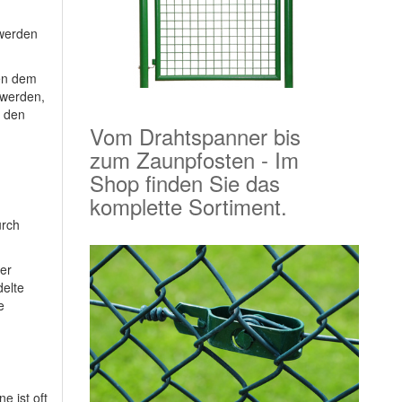
 werden
ben dem
 werden,
e den
Vom Drahtspanner bis
zum Zaunpfosten - Im
Shop finden Sie das
komplette Sortiment.
urch
der
delte
e
e ist oft