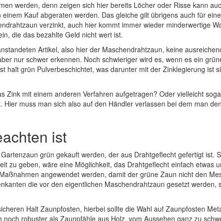
en werden, denn zeigen sich hier bereits Löcher oder Risse kann auc
 einem Kauf abgeraten werden. Das gleiche gilt übrigens auch für ein
ndrahtzaun verzinkt, auch hier kommt immer wieder minderwertige W
in, die das bezahlte Geld nicht wert ist.
anstandeten Artikel, also hier der Maschendrahtzaun, keine ausreichen
ber nur schwer erkennen. Noch schwieriger wird es, wenn es ein grün
ist halt grün Pulverbeschichtet, was darunter mit der Zinklegierung ist 
as Zink mit einem anderen Verfahren aufgetragen? Oder vielleicht soga
icht. Hier muss man sich also auf den Händler verlassen bei dem man d
achten ist
Gartenzaun grün gekauft werden, der aus Drahtgeflecht gefertigt ist. S
t zu geben, wäre eine Möglichkeit, das Drahtgeflecht einfach etwas u
 Maßnahmen angewendet werden, damit der grüne Zaun nicht den Me
enkanten die vor den eigentlichen Maschendrahtzaun gesetzt werden, s
heren Halt Zaunpfosten, hierbei sollte die Wahl auf Zaunpfosten Metal
ch noch robuster als Zaunpfähle aus Holz, vom Aussehen ganz zu schw