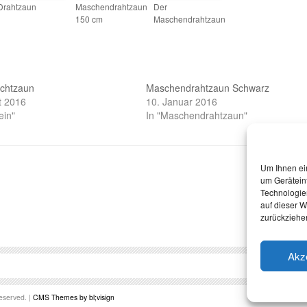
Drahtzaun
Maschendrahtzaun
Der
150 cm
Maschendrahtzaun
echtzaun
Maschendrahtzaun Schwarz
t 2016
10. Januar 2016
ein"
In "Maschendrahtzaun"
Um Ihnen ei
um Gerätein
Technologie
auf dieser W
zurückziehe
Akz
eserved. |
CMS Themes by bl;visign