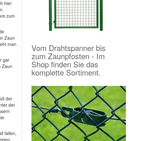
h hier
en
are zum
de
er Zaun
sieht man
Vom Drahtspanner bis
zum Zaunpfosten - Im
r gar
Shop finden Sie das
en Zaun
komplette Sortiment.
oll der
nter der
ssern
ie
l fallen,
eigen.