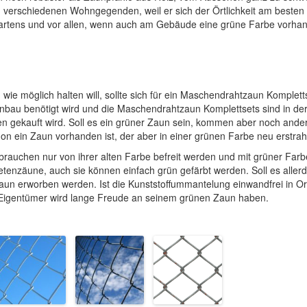
 verschiedenen Wohngegenden, weil er sich der Örtlichkeit am besten
rtens und vor allen, wenn auch am Gebäude eine grüne Farbe vorhand
wie möglich halten will, sollte sich für ein Maschendrahtzaun Komplett
Zaunbau benötigt wird und die Maschendrahtzaun Komplettsets sind in de
len gekauft wird. Soll es ein grüner Zaun sein, kommen aber noch ande
on ein Zaun vorhanden ist, der aber in einer grünen Farbe neu erstrahl
brauchen nur von ihrer alten Farbe befreit werden und mit grüner Far
etenzäune, auch sie können einfach grün gefärbt werden. Soll es allerd
aun erworben werden. Ist die Kunststoffummantelung einwandfrei in O
 Eigentümer wird lange Freude an seinem grünen Zaun haben.