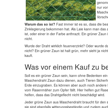
genomm
nur von
Masche
Vorsche
Warum das so ist?
Fast immer ist es so, dass die be
Zinklegierung bekommen hat. Als Laie kann man das a
ist, oder einer in der Farbe anthrazit. Ein grüner Zaun 
nicht.
Wurde der Draht wirklich feuerverzinkt? Oder wurde d
nicht? Ein grüner Zaun ist halt grün, mehr sieht ja n
kauft.
Was vor einem Kauf zu be
Soll es ein grüner Zaun sein, kann ohne Bedenken ein 
Maschendraht Zaun dazu dienen, auch Tieren Sicherhei
Erde einzugraben. Es können aber auch noch andere
vom Rasenmäher zum Opfer fällt. Hier helfen gut Ras
helfen, dass das Drahtgeflecht nicht beschädigt wird.
Jeder grüne Zaun aus Maschendraht braucht für den sic
sie sind ebenfalls witterungsbeständig und zudem au