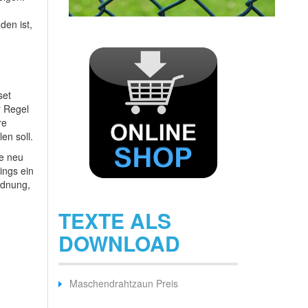
en ist,
set
r Regel
re
en soll.
be neu
ings ein
rdnung,
TEXTE ALS
DOWNLOAD
Maschendrahtzaun Preis