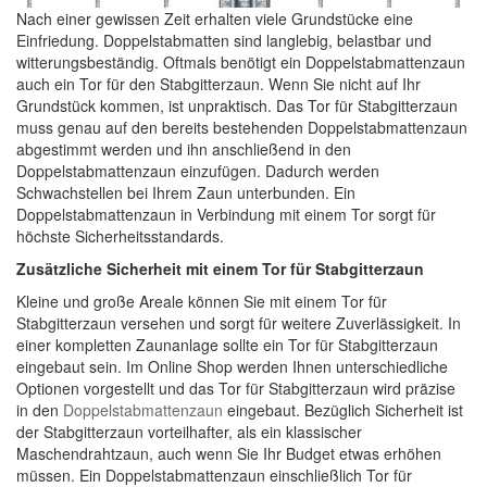
Nach einer gewissen Zeit erhalten viele Grundstücke eine
Einfriedung. Doppelstabmatten sind langlebig, belastbar und
witterungsbeständig. Oftmals benötigt ein Doppelstabmattenzaun
auch ein Tor für den Stabgitterzaun. Wenn Sie nicht auf Ihr
Grundstück kommen, ist unpraktisch. Das Tor für Stabgitterzaun
muss genau auf den bereits bestehenden Doppelstabmattenzaun
abgestimmt werden und ihn anschließend in den
Doppelstabmattenzaun einzufügen. Dadurch werden
Schwachstellen bei Ihrem Zaun unterbunden. Ein
Doppelstabmattenzaun in Verbindung mit einem Tor sorgt für
höchste Sicherheitsstandards.
Zusätzliche Sicherheit mit einem Tor für Stabgitterzaun
Kleine und große Areale können Sie mit einem Tor für
Stabgitterzaun versehen und sorgt für weitere Zuverlässigkeit. In
einer kompletten Zaunanlage sollte ein Tor für Stabgitterzaun
eingebaut sein. Im Online Shop werden Ihnen unterschiedliche
Optionen vorgestellt und das Tor für Stabgitterzaun wird präzise
in den
Doppelstabmattenzaun
eingebaut. Bezüglich Sicherheit ist
der Stabgitterzaun vorteilhafter, als ein klassischer
Maschendrahtzaun, auch wenn Sie Ihr Budget etwas erhöhen
müssen. Ein Doppelstabmattenzaun einschließlich Tor für